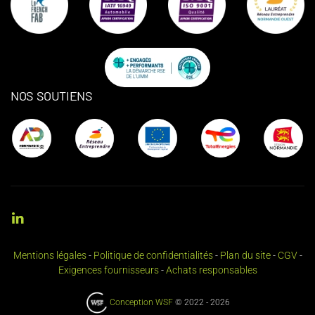
NOS SOUTIENS
Mentions légales
-
Politique de confidentialités
-
Plan du site
-
CGV
-
Exigences fournisseurs
-
Achats responsables
Conception WSF
© 2022 -
2026