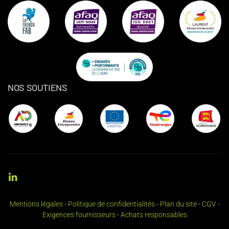
NOS SOUTIENS
Mentions légales
-
Politique de confidentialités
-
Plan du site
-
CGV
-
Exigences fournisseurs
-
Achats responsables